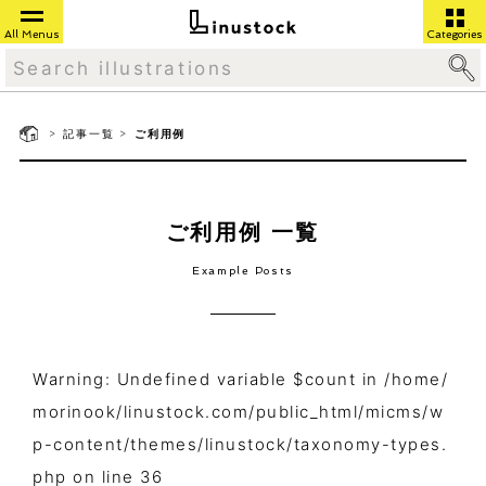
All Menus
Categories
>
>
記事一覧
ご利用例
ご利用例 一覧
Example Posts
Warning
: Undefined variable $count in
/home/
morinook/linustock.com/public_html/micms/w
p-content/themes/linustock/taxonomy-types.
php
on line
36