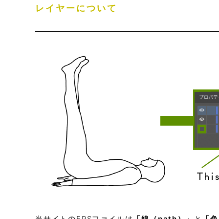
レイヤーについて
当サイトのEPSファイルは
「線（path）」
と
「色