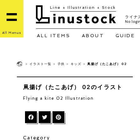
Line + Illustration + Stock
ライナ
No login
All Menus
ALL ITEMS
ABOUT
GUIDE
>
イラスト一覧
>
子供
>
キッズ
>
凧揚げ（たこあげ） 02
凧揚げ（たこあげ） 02のイラスト
Flying a kite 02 Illustration
Facebook
Twitter
Pinterest
Category