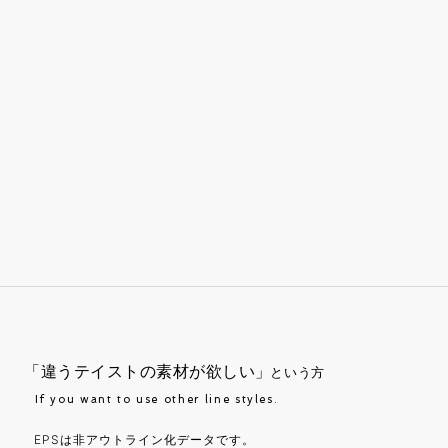
「違うテイストの素材が欲しい」
という方
If you want to use other line styles.
EPSは非アウトライン化データです。