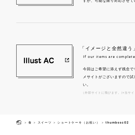
すが、可能な限り対応させて
「イメージと全然違う
If our items are complete
今回はご希望に添えず残念で
メサイトがございますので試
い。
（外部サイトに飛びます。(※当サイ
>
食
>
スイーツ
>
ショートケーキ（お祝い）
>
thumbssc02