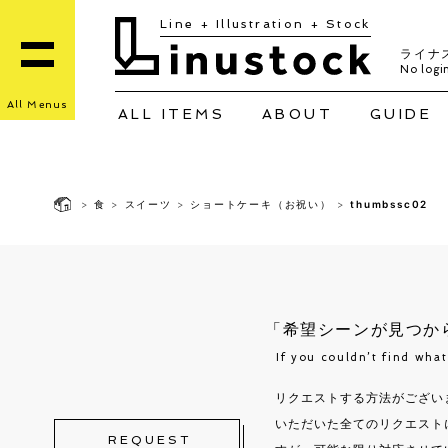
Line + Illustration + Stock
ライナ
No login
All Menus
ALL ITEMS
ABOUT
GUIDE
>
食
>
スイーツ
>
ショートケーキ（お祝い）
>
thumbssc02
「希望シーンが見つか
If you couldn’t find wha
リクエストする方法がござい
いただいた全てのリクエスト
REQUEST