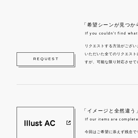
「希望シーンが見つか
If you couldn’t find wha
リクエストする方法がござい
いただいた全てのリクエスト
REQUEST
すが、可能な限り対応させて
「イメージと全然違う
If our items are complete
今回はご希望に添えず残念で