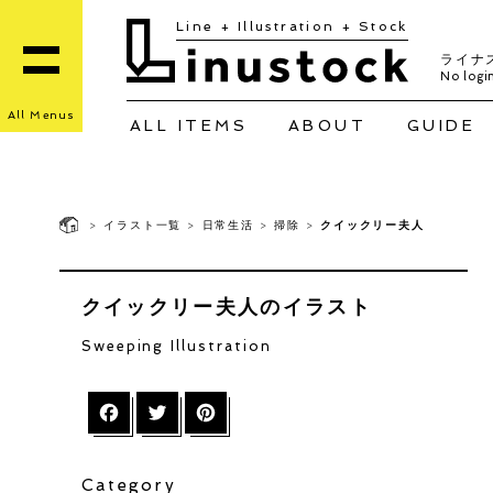
Line + Illustration + Stock
ライナ
No login
All Menus
ALL ITEMS
ABOUT
GUIDE
>
イラスト一覧
>
日常生活
>
掃除
>
クイックリー夫人
クイックリー夫人のイラスト
Sweeping Illustration
Facebook
Twitter
Pinterest
Category