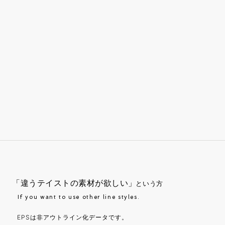
「違うテイストの素材が欲しい」
という方
If you want to use other line styles.
EPSは非アウトライン化データです。