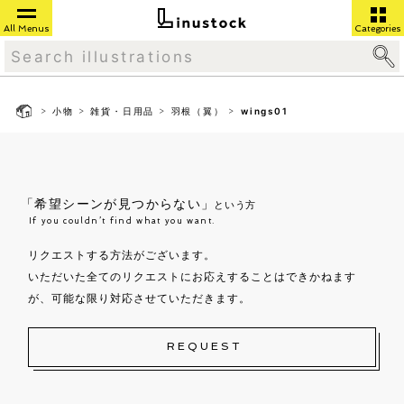
All Menus
Categories
>
>
>
>
小物
雑貨・日用品
羽根（翼）
wings01
「希望シーンが見つからない」
という方
If you couldn’t find what you want.
リクエストする方法がございます。
いただいた全てのリクエストにお応えすることはできかねます
が、可能な限り対応させていただきます。
REQUEST