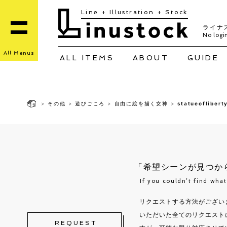
Line + Illustration + Stock
ライナ
No login
All Menus
ALL ITEMS
ABOUT
GUIDE
>
その他
>
遊びごころ
>
自由に絵を描く女神
>
statueoflibert
「希望シーンが見つか
If you couldn’t find wha
リクエストする方法がござい
いただいた全てのリクエスト
REQUEST