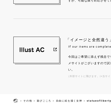
すが、可能な限り対応させて
「イメージと全然違う
If our items are complete
今回はご希望に添えず残念で
メサイトがございますので試
い。
（外部サイトに飛びます。(※当サイ
>
その他
>
遊びごころ
>
自由に絵を描く女神
>
statueoflibert