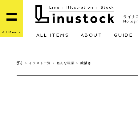
Line + Illustration + Stock
ライナ
No login
All Menus
ALL ITEMS
ABOUT
GUIDE
>
イラスト一覧
>
色んな職業
>
絵描き