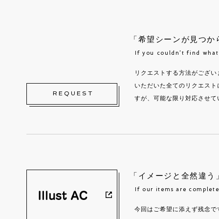
「希望シーンが見つか
If you couldn’t find wha
リクエストする方法がござい
いただいた全てのリクエスト
REQUEST
すが、可能な限り対応させて
「イメージと全然違う
If our items are complete
今回はご希望に添えず残念で