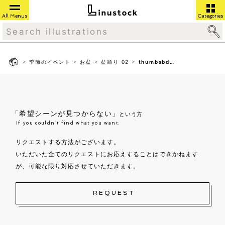
All Menus
Categories
>
>
>
>
季節のイベント
お盆
盆踊り 02
thumbsbd02
「希望シーンが見つからない」
という方
If you couldn’t find what you want.
リクエストする方法がございます。
いただいた全てのリクエストにお応えすることはできかねます
が、可能な限り対応させていただきます。
REQUEST