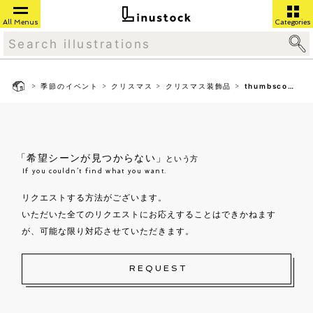
All Menus
Categories
>
>
>
>
季節のイベント
クリスマス
クリスマス装飾品
thumbsco01
「希望シーンが見つからない」
という方
If you couldn’t find what you want.
リクエストする方法がございます。
いただいた全てのリクエストにお応えすることはできかねます
が、可能な限り対応させていただきます。
REQUEST