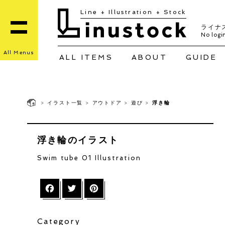
Line + Illustration + Stock
ライナ
No login
All Menus
ALL ITEMS
ABOUT
GUIDE
>
イラスト一覧
>
アウトドア
>
遊び
>
浮き輪
浮き輪のイラスト
Swim tube 01 Illustration
Facebook
Twitter
Pinterest
Category