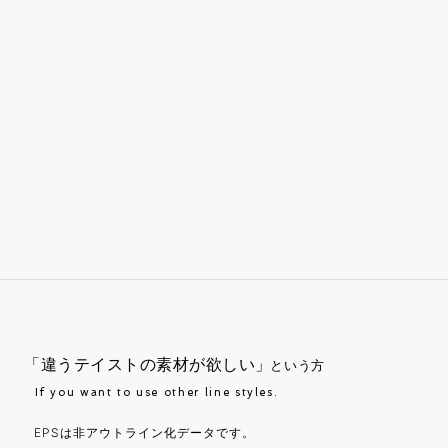
「違うテイストの素材が欲しい」
という方
If you want to use other line styles.
EPSは非アウトライン化データです。