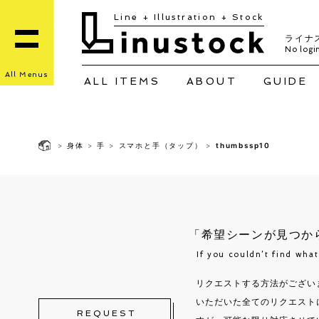
Line + Illustration + Stock
ライナ
No login
All Menus
ALL ITEMS
ABOUT
GUIDE
>
身体
>
手
>
スマホと手（タップ）
>
thumbssp10
「希望シーンが見つか
If you couldn’t find wha
リクエストする方法がござい
いただいた全てのリクエスト
REQUEST