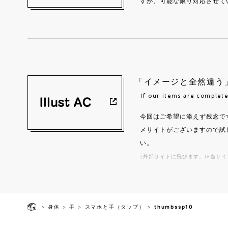
すが、可能な限り対応させて
「イメージと全然違う
If our items are complete
今回はご希望に添えず残念で
メサイトがございますので試
い。
（外部サイトに飛びます。(※当サイ
>
身体
>
手
>
スマホと手（タップ）
>
thumbssp10