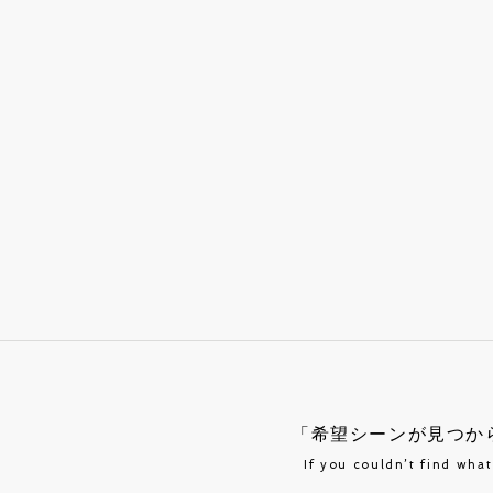
「希望シーンが見つか
If you couldn’t find wha