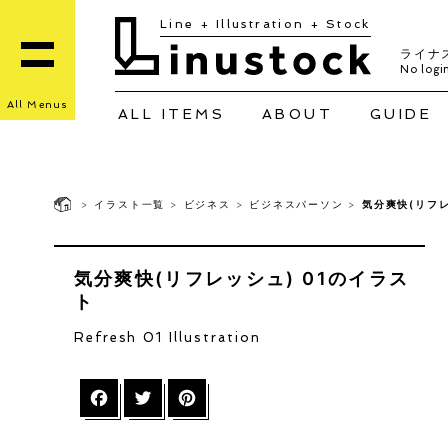
Line + Illustration + Stock
ライナ
No login
All Menus
ALL ITEMS
ABOUT
GUIDE
>
イラスト一覧
>
ビジネス
>
ビジネスパーソン
>
気分爽快(リフレ
気分爽快(リフレッシュ) 01のイラス
ト
Refresh 01 Illustration
Facebook
Twitter
Pinterest