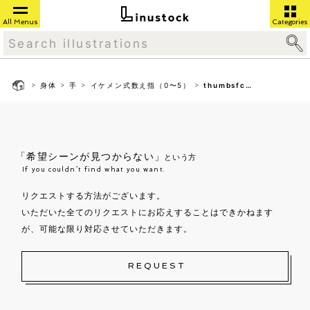
All Menus
Categories
>
>
>
>
身体
手
イケメン式数え指（0〜5）
thumbsfc02
「希望シーンが見つからない」
という方
If you couldn’t find what you want.
リクエストする方法がございます。
いただいた全てのリクエストにお応えすることはできかねます
が、可能な限り対応させていただきます。
REQUEST