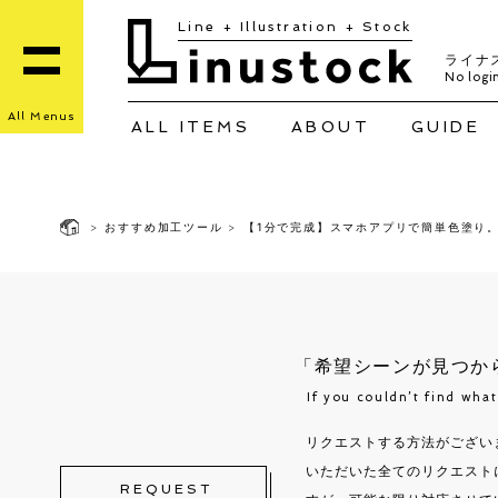
Line + Illustration + Stock
ライナ
No login
All Menus
ALL ITEMS
ABOUT
GUIDE
>
おすすめ加工ツール
>
【1分で完成】スマホアプリで簡単色塗り。i
「希望シーンが見つか
If you couldn’t find wha
リクエストする方法がござい
いただいた全てのリクエスト
REQUEST