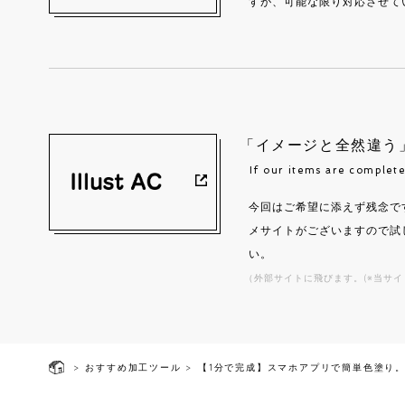
すが、可能な限り対応させて
「イメージと全然違う
If our items are complete
今回はご希望に添えず残念で
メサイトがございますので試
い。
（外部サイトに飛びます。(※当サイ
>
おすすめ加工ツール
>
【1分で完成】スマホアプリで簡単色塗り。i